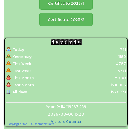
Certificate 2025/1
Certificate 2025/2
Today
721
Yesterday
1162
This Week
4767
Last Week
5771
This Month
5880
Last Month
1538385
All days
1570719
Your IP: 114.119.167.239
2026-08-06 15:28
Visitors Counter
Copyright 2026 - Custom text here