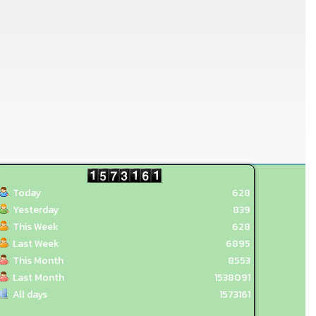
Today
628
Yesterday
839
This Week
628
Last Week
6895
This Month
8553
Last Month
1538091
All days
1573161