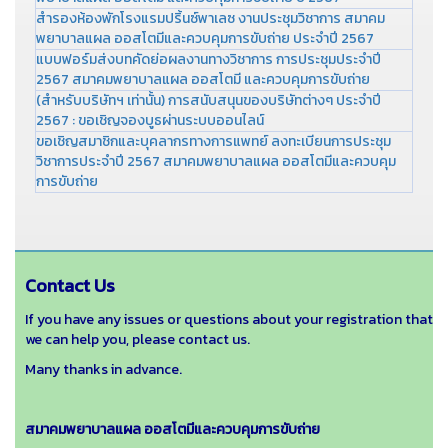
สำรองห้องพักโรงแรมปริ้นซ์พาเลซ งานประชุมวิชาการ สมาคม
พยาบาลแผล ออสโตมีและควบคุมการขับถ่าย ประจำปี 2567
แบบฟอร์มส่งบทคัดย่อผลงานทางวิชาการ การประชุมประจำปี
2567 สมาคมพยาบาลแผล ออสโตมี และควบคุมการขับถ่าย
(สำหรับบริษัทฯ เท่านั้น) การสนับสนุนของบริษัทต่างๆ ประจำปี
2567 : ขอเชิญจองบูธผ่านระบบออนไลน์
ขอเชิญสมาชิกและบุคลากรทางการแพทย์ ลงทะเบียนการประชุม
วิชาการประจำปี 2567 สมาคมพยาบาลแผล ออสโตมีและควบคุม
การขับถ่าย
Contact Us
If you have any issues or questions about your registration that
we can help you, please contact us.
Many thanks in advance.
สมาคมพยาบาลแผล ออสโตมีและควบคุมการขับถ่าย