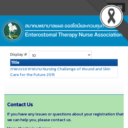
MENU
.
Display #
Title
ภาพบรรยากาศงาน Nursing Challenge of Wound and Skin
Care for the Future 2015
Contact Us
If you have any issues or questions about your registration that
we can help you, please contact us.