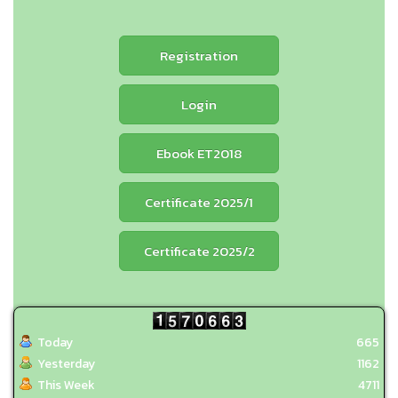
Registration
Login
Ebook ET2018
Certificate 2025/1
Certificate 2025/2
Today
665
Yesterday
1162
This Week
4711