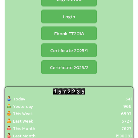
Login
Ebook ET2018
Certificate 2025/1
Certificate 2025/2
Today
541
Yesterday
966
This Week
6597
Last Week
5727
This Month
7627
Last Month
1538091