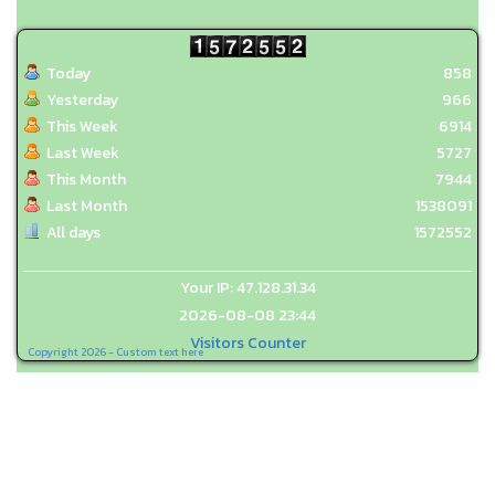
Today
858
Yesterday
966
This Week
6914
Last Week
5727
This Month
7944
Last Month
1538091
All days
1572552
Your IP: 47.128.31.34
2026-08-08 23:44
Visitors Counter
Copyright 2026 - Custom text here