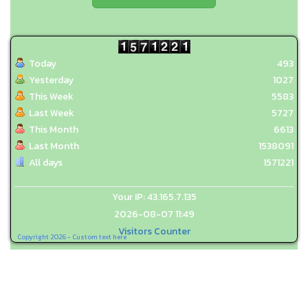
Today
493
Yesterday
1027
This Week
5583
Last Week
5727
This Month
6613
Last Month
1538091
All days
1571221
Your IP: 43.165.7.135
2026-08-07 11:49
Visitors Counter
Copyright 2026 - Custom text here