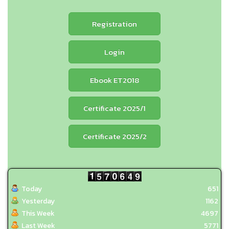
Registration
Login
Ebook ET2018
Certificate 2025/1
Certificate 2025/2
Today
651
Yesterday
1162
This Week
4697
Last Week
5771