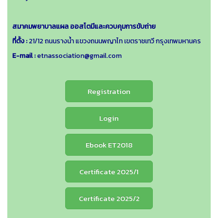
สมาคมพยาบาลแผล ออสโตมีและควบคุมการขับถ่าย
ที่ตั้ง :
21/12 ถนนรางน้ำ แขวงถนนพญาไท เขตราชเทวี กรุงเทพมหานคร
E-mail :
etnassociation@gmail.com
Registration
Login
Ebook ET2018
Certificate 2025/1
Certificate 2025/2