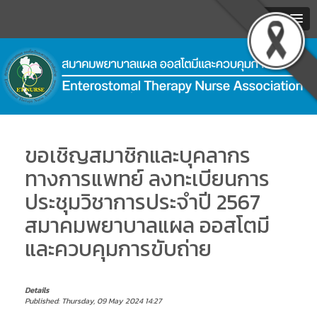
MENU
.
ขอเชิญสมาชิกและบุคลากร
ทางการแพทย์ ลงทะเบียนการ
ประชุมวิชาการประจำปี 2567
สมาคมพยาบาลแผล ออสโตมี
และควบคุมการขับถ่าย
Details
Published: Thursday, 09 May 2024 14:27