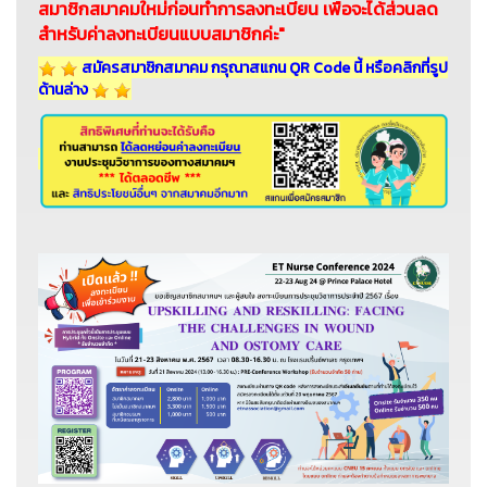
สมาชิกสมาคมใหม่ก่อนทำการลงทะเบียน เพื่อจะได้ส่วนลด
สำหรับค่าลงทะเบียนแบบสมาชิกค่ะ"
สมัครสมาชิกสมาคม กรุณาสแกน QR Code นี้ หรือคลิกที่รูป
ด้านล่าง