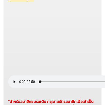
"สำหรับสมาชิกชมรมเดิม กรุณาสมัครสมาชิกเพื่อเข้าเป็น