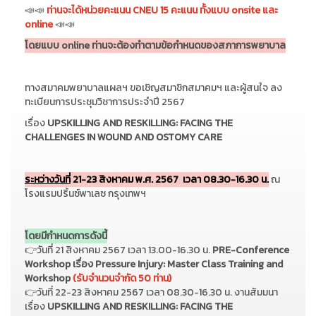
📣📣
ท่านจะได้หน่วยคะแนน CNEU 15 คะแนน ทั้งแบบ onsite และ
online
📣📣
โดยแบบ online ท่านจะต้องทำตามข้อกำหนดของสภาการพยาบาล
ทางสมาคมพยาบาลแผลฯ ขอเชิญสมาชิกสมาคมฯ และผู้สนใจ ลง
ทะเบียนการประชุมวิชาการประจำปี 2567
เรื่อง
UPSKILLING AND RESKILLING: FACING THE
CHALLENGES IN WOUND AND OSTOMY CARE
ระหว่างวันที่
21-23 สิงหาคม พ.ศ. 2567 เวลา 08.30-16.30 น.
ณ
โรงแรมปริ้นซ์พาเลซ กรุงเทพฯ
โดยมี
กำหนดการดังนี้
👉วันที่ 21 สิงหาคม 2567 เวลา 13.00-16.30 น.
PRE-Conference
Workshop เรื่อง Pressure Injury: Master Class Training and
Workshop
(รับจำนวนจำกัด 50 ท่าน)
👉วันที่ 22-23 สิงหาคม 2567 เวลา 08.30-16.30 น. งานสัมมนา
เรื่อง
UPSKILLING AND RESKILLING: FACING THE