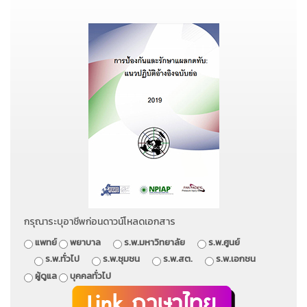
กรุณาระบุอาชีพก่อนดาวน์โหลดเอกสาร
แพทย์
พยาบาล
ร.พ.มหาวิทยาลัย
ร.พ.ศูนย์
ร.พ.ทั่วไป
ร.พ.ชุมชน
ร.พ.สต.
ร.พ.เอกชน
ผู้ดูแล
บุคคลทั่วไป