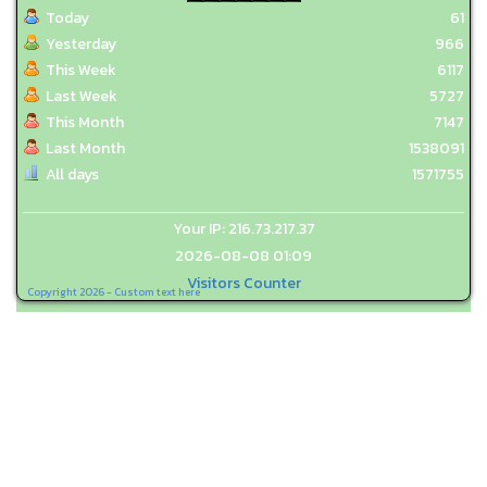
Today
61
Yesterday
966
This Week
6117
Last Week
5727
This Month
7147
Last Month
1538091
All days
1571755
Your IP: 216.73.217.37
2026-08-08 01:09
Visitors Counter
Copyright 2026 - Custom text here