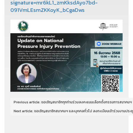
signature=mr6kL1_zmKksdAyo7bd-
091VmLEsmZKKoyK_bCgaDws
Previous article: ขอเชิญสมาชิกทุกท่านร่วมลงคะแนนเลือกตั้งกรรมการสมาคมฯ 
Next article: ขอเชิญสมาชิกสมาคมฯ และบุคคลทั่วไป ลงทะเบียนเข้าร่วมงานปร