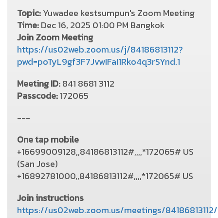
Topic:
Yuwadee kestsumpun's Zoom Meeting
Time:
Dec 16, 2025 01:00 PM Bangkok
Join Zoom Meeting
https://us02web.zoom.us/j/84186813112?
pwd=poTyL9gf3F7JvwIFaI1Rko4q3rSYnd.1
Meeting ID:
841 8681 3112
Passcode:
172065
---
One tap mobile
+16699009128,,84186813112#,,,,*172065# US
(San Jose)
+16892781000,,84186813112#,,,,*172065# US
Join instructions
https://us02web.zoom.us/meetings/84186813112/i