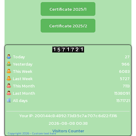
Certificate 2025/1
Certificate 2025/2
Today
27
Yesterday
966
This Week
6083
Last Week
5727
This Month
7113
Last Month
1538091
All days
1571721
Your IP: 2001:44c8:4892:73d3:5c7a:707c:6d22:f316
2026-08-08 00:38
Visitors Counter
Copyright 2026 - Custom text here