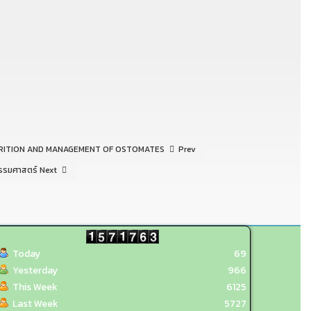
OG NUTRITION AND MANAGEMENT OF OSTOMATES
Prev
ธรรมศาสตร์
Next
Today
69
Yesterday
966
This Week
6125
Last Week
5727