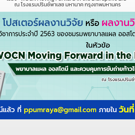
ณ โรงแรมปรินซ์พาเลซ มหานาค กรุงเทพมหานคร