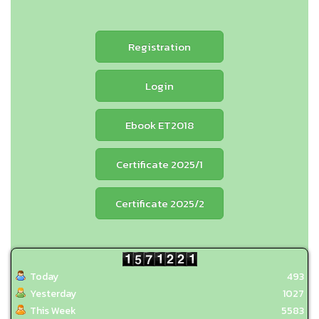
Registration
Login
Ebook ET2018
Certificate 2025/1
Certificate 2025/2
Today
493
Yesterday
1027
This Week
5583