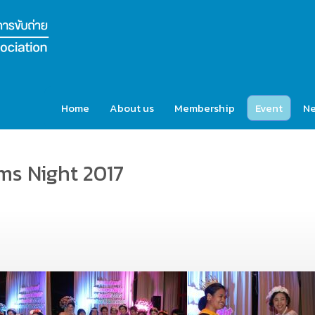
Home
About us
Membership
Event
N
s Night 2017