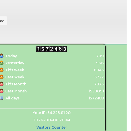
rev
Today
789
Yesterday
966
This Week
6845
Last Week
5727
This Month
7875
Last Month
1538091
All days
1572483
Your IP: 54.225.81.20
2026-08-08 20:44
Visitors Counter