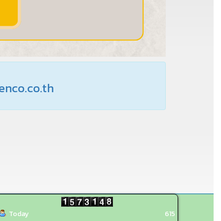
genco.co.th
Today
615