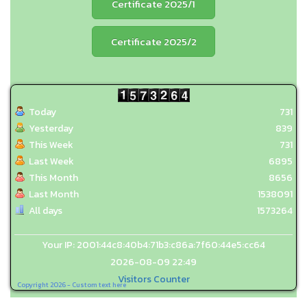
Certificate 2025/1
Certificate 2025/2
Today
731
Yesterday
839
This Week
731
Last Week
6895
This Month
8656
Last Month
1538091
All days
1573264
Your IP: 2001:44c8:40b4:71b3:c86a:7f60:44e5:cc64
2026-08-09 22:49
Visitors Counter
Copyright 2026 - Custom text here