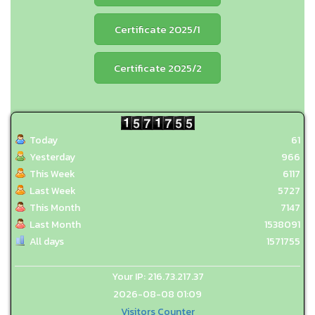
Certificate 2025/1
Certificate 2025/2
Today
61
Yesterday
966
This Week
6117
Last Week
5727
This Month
7147
Last Month
1538091
All days
1571755
Your IP: 216.73.217.37
2026-08-08 01:09
Visitors Counter